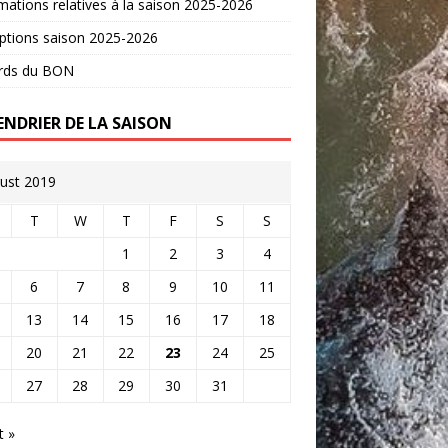
mations relatives à la saison 2025-2026
iptions saison 2025-2026
rds du BON
ENDRIER DE LA SAISON
ust 2019
T
W
T
F
S
S
1
2
3
4
6
7
8
9
10
11
13
14
15
16
17
18
20
21
22
23
24
25
27
28
29
30
31
t »