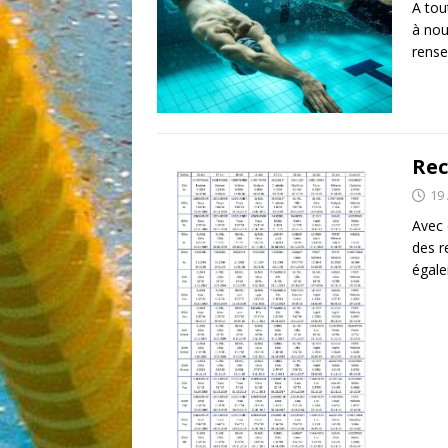
A tou
à nou
rense
Rec
19
Avec 
des r
égale