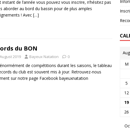
Infor
t instant de l’année vous pouvez vous inscrire, n’hésitez pas
s aborder au bord du bassin pour de plus amples
Inscr
ignements ! Avec
[…]
Reco
CAL
ords du BON
Aug
 August 2019
Bayeux Natation
0
M
énormément de compétitions durant les saisons, le tableau
ecords du club est souvent mis à jour. Retrouvez-nous
ment sur notre page Facebook bayeuxnatation
5
12
19
26
Oc