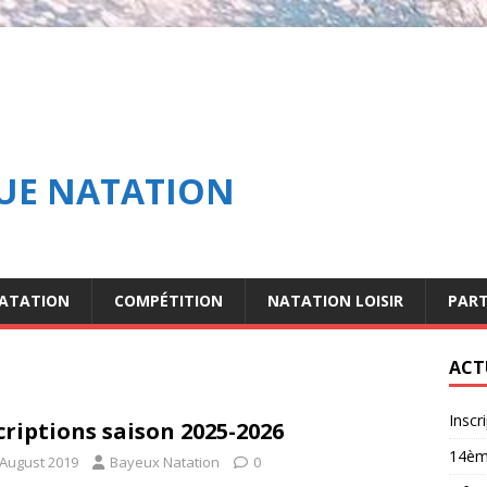
UE NATATION
NATATION
COMPÉTITION
NATATION LOISIR
PART
ACT
Inscr
criptions saison 2025-2026
14èm
 August 2019
Bayeux Natation
0